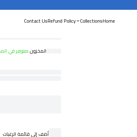
Contact Us
Refund Policy
Collections
Home
المخزون :
متوفر في الم
ssPaymentMethod
component
ding
actionButton
component
أضف إلى قائمة الرغبات