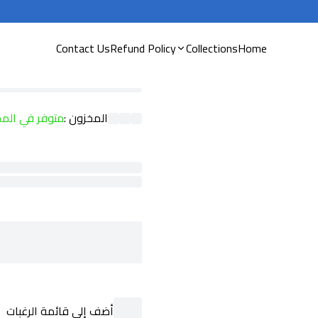
Contact Us
Refund Policy
Collections
Home
المخزون :
متوفر في الم
ssPaymentMethod
component
ding
actionButton
component
أضف إلى قائمة الرغبات